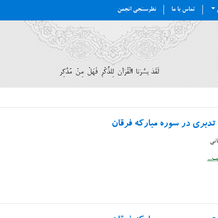
ن
تماس با ما
نظرسنجی انجمن
لَقَدْ يَسَّرْنَا الْقُرْآنَ لِلذِّكْرِ فَهَلْ مِنْ مُدَّكِر
تدبری در سوره مبارکه فرقان
انی
...