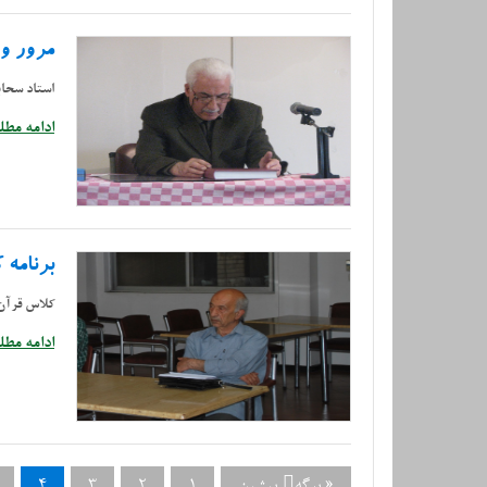
مرور و 
استاد سحا
ادامه مطلب
برنامه
کلاس قرآن 
ادامه مطلب
« برگه‌ٔ پیشین
1
2
3
4