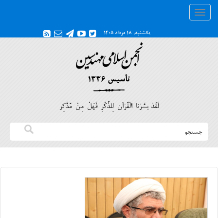
Toggle
navigation
یکشنبه, ۱۸ مرداد ۱۴۰۵
لَقَدْ يَسَّرْنَا الْقُرْآنَ لِلذِّكْرِ فَهَلْ مِنْ مُدَّكِر